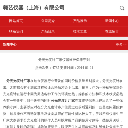
翱艺仪器（上海）有限公司
网站首页
公司简介
产品展示
新闻中心
联系我们
产品目录
技术文章
在线留言
新闻中心
更多>>
分光光度计厂家仪器维护保养守则
点击次数：4735 更新时间：2014-01-21
分光光度计厂家
在如今仪器行业普及的同时价格质量差别很大，分光光度计在
出厂之前都会有个测试过程验证合格后才会予以出厂销售，作为一种精密仪器分
光光度计在运行中因为周边各种工作的环境使然，操作的方法和和技术状况必然
会有一些改变，对于改变的同时
分光光度计厂家
在其维护保养上也出具了一些保
养的守则，主要以应对在分光光度计客户使用过程前后遇到的一些基础问题的解
决，如果操作不当诱发事故及设备故障的可能性就比较大了，所以所有仪器生产
厂家大多要求分光光度计的操作人员可以掌握产品的使用守则等一些使用说明，
并有能力及时的发现并排除这些隐患，以便产生的故障能够及时维修让分光光度