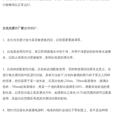
计能够得以正常运行。
分光光度计厂家
使用维护：
1、在分光光度计放大器灵敏度换挡后，记得需要重新调零。
2、比色皿使用完毕后，请立即用蒸馏水冲洗干净，并用干净柔软的纱布将水迹擦
去，以防止表面光洁度被破坏，影响比色皿的透光率。
3、比色杯的配套性问题。比色杯必须配套使用，否则将使测试结果失去意义。在
进行每次测试前均应进行比较。具体方法如下;分别向被测的两只杯子里注入同样
的溶液，把仪器置于某一波长处，石英比色杯;220nm、700nm装蒸馏水，玻璃比
色杯：700nm处装蒸馏水，将某一个池的透射比值调至100%，测量其他各池的透
射比值，记录其示值之差及通光方向，如透射比之差在±0.5%的范围内则可以配套
使用，若超出此范围应考虑其对测试结果的影响。
4、指针式仪器在未接通电源时，电表的指针必须位于零刻度上。若不是这种情