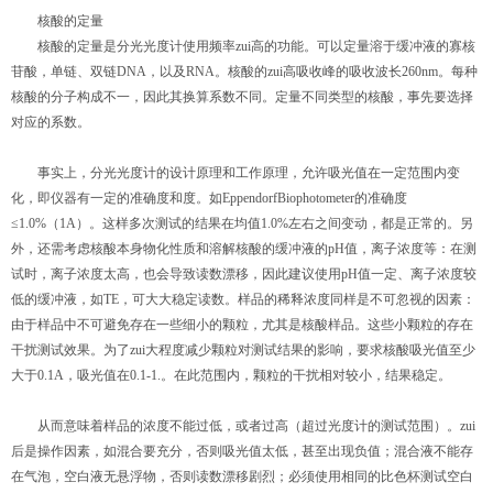
核酸的定量
核酸的定量是分光光度计使用频率zui高的功能。可以定量溶于缓冲液的寡核
苷酸，单链、双链DNA，以及RNA。核酸的zui高吸收峰的吸收波长260nm。每种
核酸的分子构成不一，因此其换算系数不同。定量不同类型的核酸，事先要选择
对应的系数。
事实上，分光光度计的设计原理和工作原理，允许吸光值在一定范围内变
化，即仪器有一定的准确度和度。如EppendorfBiophotometer的准确度
≤1.0%（1A）。这样多次测试的结果在均值1.0%左右之间变动，都是正常的。另
外，还需考虑核酸本身物化性质和溶解核酸的缓冲液的pH值，离子浓度等：在测
试时，离子浓度太高，也会导致读数漂移，因此建议使用pH值一定、离子浓度较
低的缓冲液，如TE，可大大稳定读数。样品的稀释浓度同样是不可忽视的因素：
由于样品中不可避免存在一些细小的颗粒，尤其是核酸样品。这些小颗粒的存在
干扰测试效果。为了zui大程度减少颗粒对测试结果的影响，要求核酸吸光值至少
大于0.1A，吸光值在0.1-1.。在此范围内，颗粒的干扰相对较小，结果稳定。
从而意味着样品的浓度不能过低，或者过高（超过光度计的测试范围）。zui
后是操作因素，如混合要充分，否则吸光值太低，甚至出现负值；混合液不能存
在气泡，空白液无悬浮物，否则读数漂移剧烈；必须使用相同的比色杯测试空白