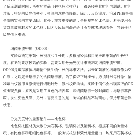
了反应测试时间，所有的样品（包括标准样品），都必须在此时间内测试。时间
过长，得到的吸光值变小，换算的浓度值降低。除此，反应温度、溶液PH值等都
是影响实验的重要原因。此外，非常重要的是，是用塑料的比色法。避免使用石
英或者玻璃材质的比色杯，因为反应后的颜色会让石英或者玻璃着色，导致样品
吸光值不准确。
细菌细胞密度（OD600）
实验室确定细菌生长密度和生长期，多根据经验和目测推断细菌的生长密
度。在遇到要求较高的实验，需要采用分光光度计准确测定细菌细胞密度。
OD600是追踪液体培养物中微生物生长的标准方法。以未加菌液的培养液作为空
白液，之后定量培养后的含菌培养液。为了保证正确操作，必须针对每种微生物
和每台仪器用显微镜进行细胞计数，做出校正曲线。实验中偶尔会出现菌液的OD
值出现负值，原因是采用了显色的培养基，即细菌培养一段时间后，与培养基反
应，发生变色反应。另外，需要注意的是，测试的样品不能离心，保持细菌悬浮
状态。
分光光度计的重要配件——比色杯
比色杯按照材质大致分为石英杯、玻璃杯以及塑料杯。根据不同的测量体
积，有比色杯和毛细比色杯等。一般测试核酸和紫外定量蛋白，均采用石英杯或