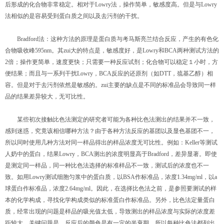
后形成的化合物非常稳定。相对于Lowry法，操作简单，敏感度高。但是与Lowry
法相似的是容易受到蛋白质之间以及去污剂的干扰。
Bradford法：这种方法的原理是蛋白质与考马斯亮兰结合反应，产生的有色化
合物吸收峰595nm。其zui大的特点是，敏感度好，是Lowry和BCA两种测试方法的
2倍；操作更简单，速度更快；只需要一种反应试剂；化合物可以稳定１小时，方
便结果；而且与一系列干扰Lowry，BCA反应的还原剂（如DTT，巯基乙醇）相
容。但是对于去污剂依然是敏感的。zui主要的缺点是不同的标准品会导致同一样
品的结果差异较大，无可比性。
某些初次接触比色法测定的研究者可能为各种比色法测出的结果并不一致，
感到迷惑，究竟该相信哪种方法？由于各种方法反应的基团以及显色基团不一，
所以同时使用几种方法对同一样品得出的样品浓度无可比性。例如：Keller等测试
人奶中的蛋白，结果Lowry，BCA测出的浓度明显高于Bradford，差异显著。即使
是测定同一样品，同一种比色法选择的标准样品不一致，测试后的浓度也不一
致。如用Lowry测试细胞匀浆中的蛋白质，以BSA作标准品，浓度1.34mg/ml，以a
球蛋白作标准品，浓度2.64mg/ml。因此，在选择比色法之前，是参照要测试的样
本的化学构成，寻找化学构成类似的标准蛋白作标准品。另外，比色法定量蛋白
质，经常出现的问题是样品的吸光值太低，导致测出的样品浓度与实际的浓度差
距较大。关键问题是，反应后的颜色是有一定的半衰期，所以每种比色法都列出