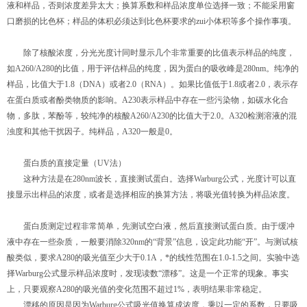
液和样品，否则浓度差异太大；换算系数和样品浓度单位选择一致；不能采用窗
口磨损的比色杯；样品的体积必须达到比色杯要求的zui小体积等多个操作事项。
除了核酸浓度，分光光度计同时显示几个非常重要的比值表示样品的纯度，
如A260/A280的比值，用于评估样品的纯度，因为蛋白的吸收峰是280nm。纯净的
样品，比值大于1.8（DNA）或者2.0（RNA）。如果比值低于1.8或者2.0，表示存
在蛋白质或者酚类物质的影响。A230表示样品中存在一些污染物，如碳水化合
物，多肽，苯酚等，较纯净的核酸A260/A230的比值大于2.0。A320检测溶液的混
浊度和其他干扰因子。纯样品，A320一般是0。
蛋白质的直接定量（UV法）
这种方法是在280nm波长，直接测试蛋白。选择Warburg公式，光度计可以直
接显示出样品的浓度，或者是选择相应的换算方法，将吸光值转换为样品浓度。
蛋白质测定过程非常简单，先测试空白液，然后直接测试蛋白质。由于缓冲
液中存在一些杂质，一般要消除320nm的“背景”信息，设定此功能“开”。与测试核
酸类似，要求A280的吸光值至少大于0.1A，*的线性范围在1.0-1.5之间。实验中选
择Warburg公式显示样品浓度时，发现读数“漂移”。这是一个正常的现象。事实
上，只要观察A280的吸光值的变化范围不超过1%，表明结果非常稳定。
漂移的原因是因为Warburg公式吸光值换算成浓度，乘以一定的系数，只要吸