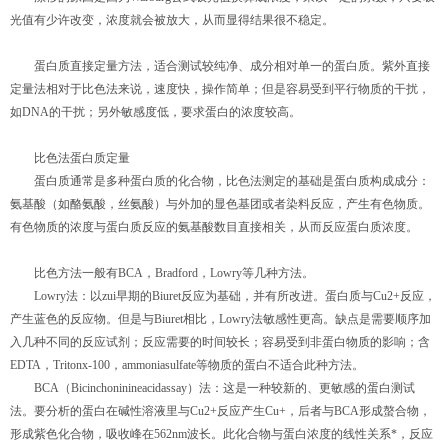
光值有少许改变，浓度就会被放大，从而显得结果很不稳定。
蛋白质直接定量方法，适合测试较纯净、成分相对单一的蛋白质。紫外直接
定量法相对于比色法来说，速度快，操作简单；但是容易受到平行物质的干扰，
如DNA的干扰；另外敏感度低，要求蛋白的浓度较高。
比色法蛋白质定量
蛋白质通常是多种蛋白质的化合物，比色法测定的基础是蛋白质构成成分：
氨基酸（如酪氨酸，丝氨酸）与外加的显色基团或者染料反应，产生有色物质。
有色物质的浓度与蛋白质反应的氨基酸数目直接相关，从而反应蛋白质浓度。
比色方法一般有BCA，Bradford，Lowry等几种方法。
Lowry法：以zui早期的Biuret反应为基础，并有所改进。蛋白质与Cu2+反应，
产生蓝色的反应物。但是与Biuret相比，Lowry法敏感性更高。缺点是需要顺序加
入几种不同的反应试剂；反应需要的时间较长；容易受到非蛋白物质的影响；含
EDTA，Tritonx-100，ammoniasulfate等物质的蛋白不适合此种方法。
BCA（Bicinchoninineacidassay）法：这是一种较新的、更敏感的蛋白测试
法。要分析的蛋白在碱性溶液里与Cu2+反应产生Cu+，后者与BCA形成螯合物，
形成紫色化合物，吸收峰在562nm波长。此化合物与蛋白浓度的线性关系*，反应