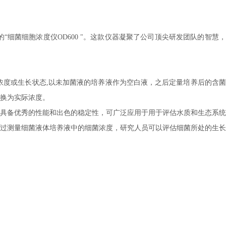
的
“细菌细胞浓度仪
OD600
"
。这款仪器凝聚了公司顶尖研发团队的智慧，
的浓度或生长状态,以未加菌液的培养液作为空白液，之后定量培养后的含
转换为实际浓度。
具备优秀的性能和出色的稳定性，可广泛应用于用于评估水质和生态系统
过测量细菌液体培养液中的细菌浓度，研究人员可以评估细菌所处的生长