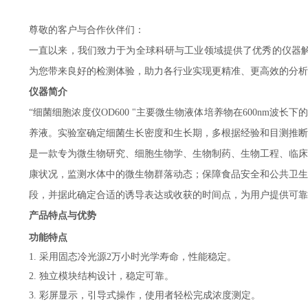
尊敬的客户与合作伙伴们：
一直以来，我们致力于为全球科研与工业领域提供了优秀的
仪器
为您带来良好的检测体验，助力各行业实现更精准、更高效的分析
仪器简介
“细菌细胞浓度仪
OD600
"主要微生物液体培养物在600nm波长
养液。实验室确定细菌生长密度和生长期，多根据经验和目测推断
是一款专为
微生物研究
、细胞生物学、生物制药、生物工程、临床
康状况
，
监测水体中的微生物群落动态
；保障食品安全和公共卫生
段，并据此确定合适的诱导表达或收获的时间点
，为用户提供可靠
产品特点与优势
功能特点
1. 采用固态冷光源2万小时光学寿命，性能稳定。
2. 独立模块结构设计，稳定可靠。
3. 彩屏显示，引导式操作，使用者轻松完成浓度测定。